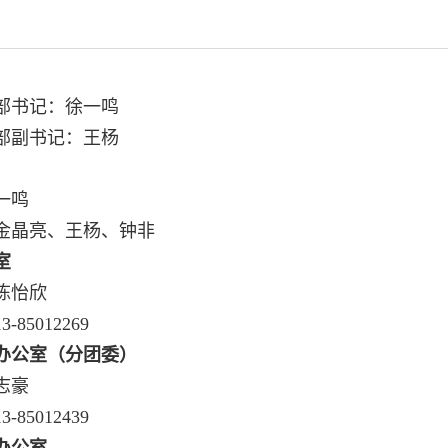
部书记：徐一鸣
部副书记：王杨
一鸣
金晶亮、王杨、钟非
室
陈怡欣
13-85012269
办公室（分团委）
志豪
13-85012439