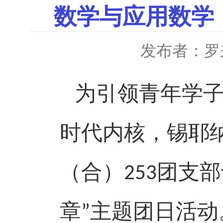
数学与应用数学（
发布者：罗
为引领青年学
时代内核，锡耶
（合）
团支部
253
章
主题团日活动
”