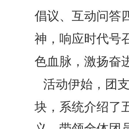
倡议、互动问答
神，响应时代号
色血脉，激扬奋
活动伊始，团
块，系统介绍了
义，带领全体团