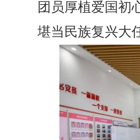
团员厚植爱国初
堪当民族复兴大