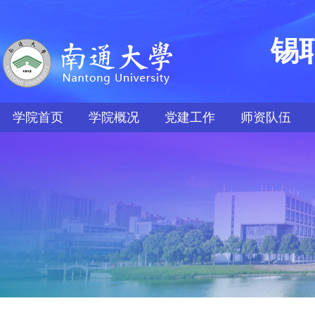
锡
学院首页
学院概况
党建工作
师资队伍