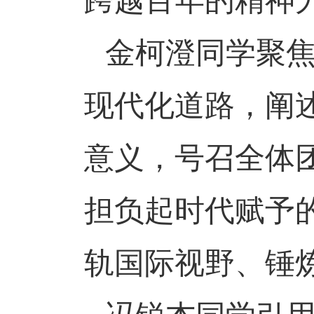
跨越百年的精神
金柯澄同学聚
现代化道路，阐
意义，号召全体
担负起时代赋予
轨国际视野、锤