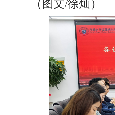
（图文/徐灿）