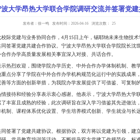
宁波大学昂热大学联合学院调研交流并签署党建
发布者：徐一鸣
发布时间：2026-04-16
浏览次数：
25
化校际党建与业务协同
合作，
月
日上午，锡耶纳未来生物技术
4
15
共同签署党建共建合作协议。宁波大学昂热大学联合学院院长沈
外合作办学高质量发展相关事宜深入对接、共话合作。
表示热烈欢迎，围绕学院办学历史、中外合作办学体制机制、教
他重点分享了学院在中外合作办学机构规范化运行中的实践成果
完善等方面的创新举措，为我院办学发展提供了可借鉴、可复制
热情接待和经验分享表示衷心感谢。他表示，宁波大学昂热大学
累了丰富且成熟的经验，此次调研
旨在
深入学习借鉴其先进做法
作
机制
、课程体系
优化
设置、学生培养模式
创新
、学生就业与长
共同
签署了党建共建协议。
根据协议，双方将以党建为引领，建
调研、党员
教育
培训等活动，不断提升双方党建工作规范化
、
标